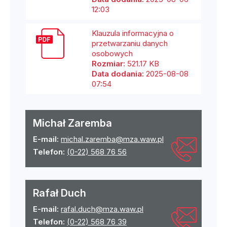
12:03
Klauzula informacyjna o
przetwarzaniu danych
osobowych
Rozmiar:
521.17 KB
Data dodania:
2025-08-08
07:54
Michał Zaremba
E-mail:
michal.zaremba@mza.waw.pl
Telefon:
(0-22) 568 76 56
Rafał Duch
E-mail:
rafal.duch@mza.waw.pl
Telefon:
(0-22) 568 76 39