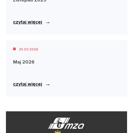
→
czytaj więcej
25.03.2026
Maj 2026
→
czytaj więcej