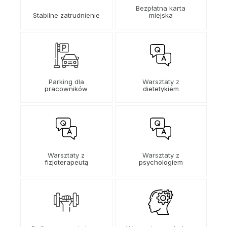
Bezpłatna karta
Stabilne zatrudnienie
miejska
Parking dla
Warsztaty z
pracowników
dietetykiem
Warsztaty z
Warsztaty z
fizjoterapeutą
psychologiem