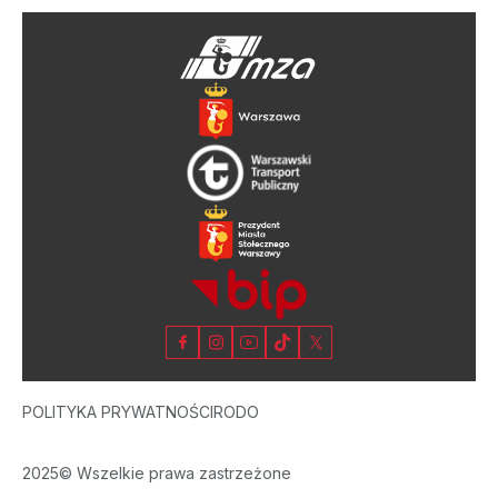
POLITYKA PRYWATNOŚCI
RODO
2025© Wszelkie prawa zastrzeżone