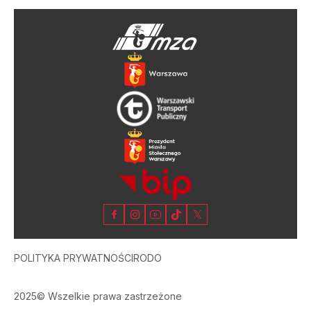
POLITYKA PRYWATNOŚCI
RODO
2025© Wszelkie prawa zastrzeżone