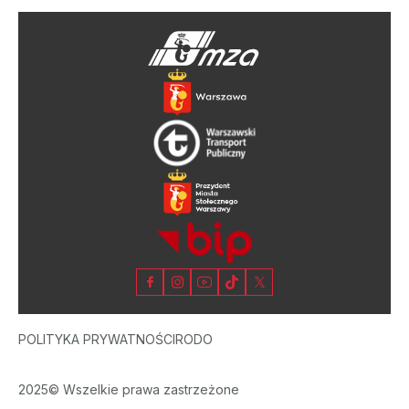
POLITYKA PRYWATNOŚCI
RODO
2025© Wszelkie prawa zastrzeżone