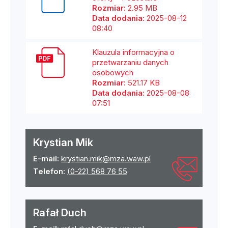
Rozmiar:
2.95 MB
Data dodania:
2025-08-12
08:40
Klauzula informacyjna o
przetwarzaniu danych
osobowych
Rozmiar:
521.17 KB
Data dodania:
2025-08-08
07:51
Krystian Mik
E-mail:
krystian.mik@mza.waw.pl
Telefon:
(0-22) 568 76 55
Rafał Duch