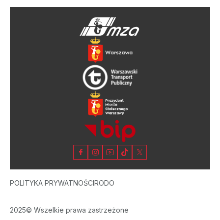
POLITYKA PRYWATNOŚCI
RODO
2025© Wszelkie prawa zastrzeżone