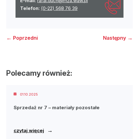
E-mail:
rafal.duch@mza.waw.pl
Telefon:
(0-22) 568 76 39
←
→
Poprzedni
Następny
Polecamy również:
01.10.2025
Sprzedaż nr 7 – materiały pozostałe
→
czytaj więcej