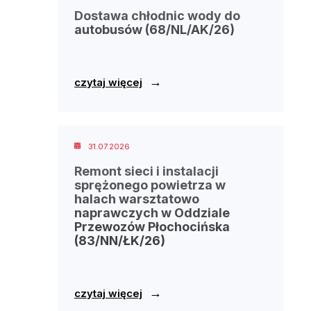
Dostawa chłodnic wody do
autobusów (68/NL/AK/26)
→
czytaj więcej
31.07.2026
Remont sieci i instalacji
sprężonego powietrza w
halach warsztatowo
naprawczych w Oddziale
Przewozów Płochocińska
(83/NN/ŁK/26)
→
czytaj więcej