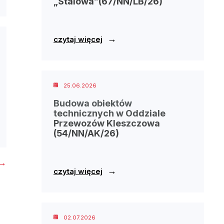
„Stalowa”(67/NN/LB/26)
→
czytaj więcej
25.06.2026
Budowa obiektów
technicznych w Oddziale
Przewozów Kleszczowa
(54/NN/AK/26)
→
→
czytaj więcej
02.07.2026