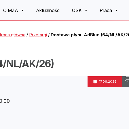
O MZA
Aktualności
OSK
Praca
trona główna
/
Przetargi
/
Dostawa płynu AdBlue (64/NL/AK/2
4/NL/AK/26)
17.06.2026
0:00