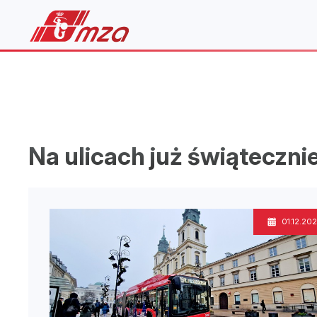
Na ulicach już świąteczni
01.12.20