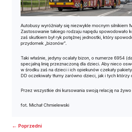
Autobusy wyróżniały się niezwykle mocnym silnikiem
Zastosowanie takiego rodzaju napędu spowodowało ko
zaś skutkiem był ryk potężnej jednostki, który spowodo
przydomek „bizonów”.
Taki właśnie, jedyny ocalały bizon, o numerze 6954 (
specjalną linię przeznaczoną dla dzieci. Aby nieco os
w środku zaś na dzieci i ich opiekunów czekały pakiety
DD oczekiwały tłumy zarówno dzieci, jak i tych którzy
Przez wszystkie dni kursowania swoją relację na żywo n
fot. Michał Chmielewski
←
Poprzedni