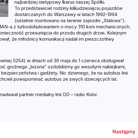
najbardziej nietypowy Ikarus naszej Spółki.
To przedstawiciel rodziny kilkudziesięciu pojazdów
dostarczanych do Warszawy w latach 1992-1994
(ostatnie montowano na terenie zajezdni „Stalowa”).
 MAN-a z turbodoładowaniem o mocy 310 koni mechanicznych.
nieczność przesunięcia do przodu drugich drzwi. Kolejnym
wał, że miłośnicy komunikacji nadali im pieszczotliwy
dawniej 5254) w dniach od 30 maja do 1 czerwca obsługiwał
woić groźnego „bizona” ozdobiliśmy go wesołymi naklejkami,
 bezpieczeństwa i gadżety. Nic dziwnego, że na autobus linii
 chcieli powspominać autobus ze swych dziecięcych lat.
adawał partner medialny linii DD – radio Kolor.
Następny