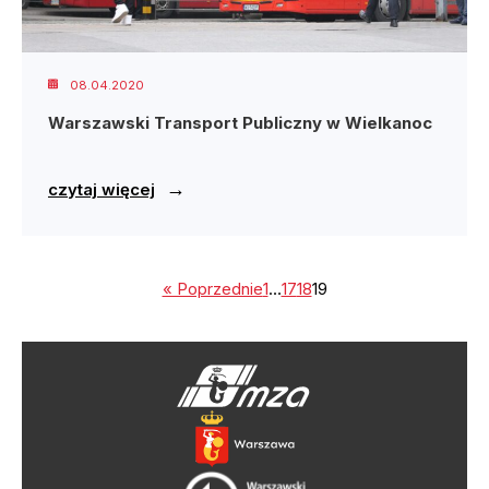
08.04.2020
Warszawski Transport Publiczny w Wielkanoc
→
czytaj więcej
« Poprzednie
1
…
17
18
19